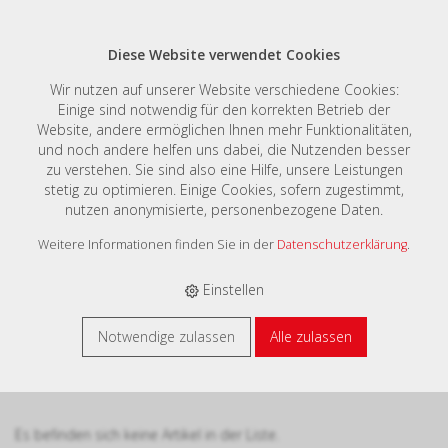
Diese Website verwendet Cookies
Wir nutzen auf unserer Website verschiedene Cookies:
Einige sind notwendig für den korrekten Betrieb der
Website, andere ermöglichen Ihnen mehr Funktionalitäten,
E-SHOP
›
MERKLISTE
und noch andere helfen uns dabei, die Nutzenden besser
zu verstehen. Sie sind also eine Hilfe, unsere Leistungen
stetig zu optimieren. Einige Cookies, sofern zugestimmt,
nutzen anonymisierte, personenbezogene Daten.
Weitere Informationen finden Sie in der
Datenschutzerklärung
.
Merkliste Merkliste (
0
)
Einstellen
Listen
Notwendige zulassen
Alle zulassen
Merkliste (
0
)
Es befinden sich keine Artikel in der Liste.