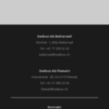
Swibox AG Balterswil
Werkstr. 1, 8362 Balterswil
Tel. +41 71 929 52 42
balterswil@swibox.ch
Swibox AG Flamatt
Industriestr. 38, CH-3175 Flamatt
Tel. +41 31 985 20 50
flamatt@swibox.ch
Kontakt