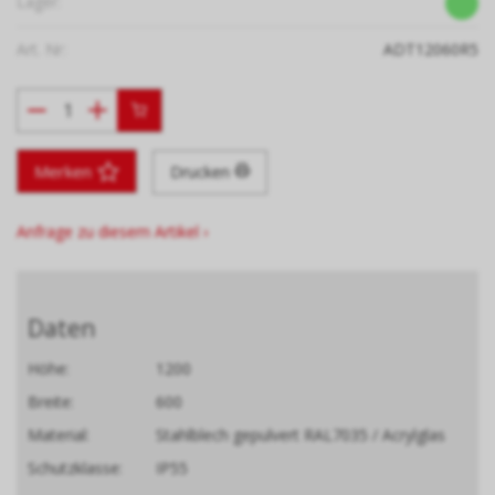
Lager:
Art. Nr:
ADT12060R5
Merken
Drucken
Anfrage zu diesem Artikel ›
Daten
Höhe:
1200
Breite:
600
Material:
Stahlblech gepulvert RAL7035 / Acrylglas
Schutzklasse:
IP55