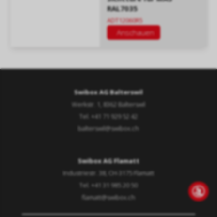
RAL7035
ADT12060R5
Anschauen
Swibox AG Balterswil
Werkstr. 1, 8362 Balterswil
Tel. +41 71 929 52 42
balterswil@swibox.ch
Swibox AG Flamatt
Industriestr. 38, CH-3175 Flamatt
Tel. +41 31 985 20 50
flamatt@swibox.ch