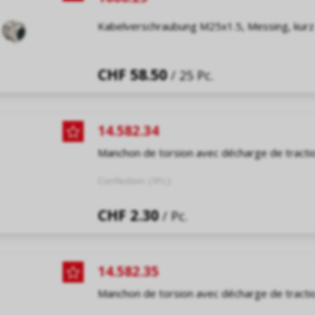
Kabelverschraubung M25x1.5, Messing, kurz
CHF 58.50
/ 25 Pc.
14.582.34
Manchon de torsion avec décharge de tract
Confection: (1Pc.)
CHF 2.30
/ Pc.
14.582.35
Manchon de torsion avec décharge de tract