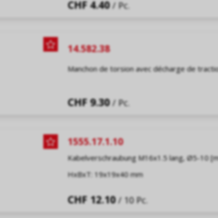
CHF 4.40
/ Pc.
14.582.38
Manchon de torsion avec décharge de tract
CHF 9.30
/ Pc.
1555.17.1.10
Kabelverschraubung M16x1.5 lang, Ø5-10 [
HxBxT: 19x19x40 mm
CHF 12.10
/ 10 Pc.