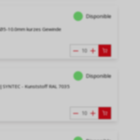
Disponible
, Ø5-10.0mm kurzes Gewinde
Disponible
] SYNTEC - Kunststoff RAL 7035