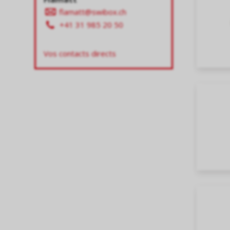
flamatt@swibox.ch
+41 31 985 20 50
Vos contacts directs