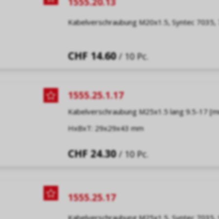
1555.20.13
Kabelverschraubung M20x1.5, Syntec 7035,
CHF 14.60
/ 10 Pc.
1555.25.1.17
Kabelverschraubung M25x1.5 lang 9.5-17 [
HxBxT: 29x29x43 mm
CHF 24.30
/ 10 Pc.
1555.25.17
Kabelverschraubung M25x1.5, Syntec 7035,