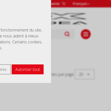
eux
Connexion
Panier
Français
 fonctionnement du site,
re nous aident à mieux
tions. Certains cookies,
s.
ires
Autoriser tout
20
Articles par page
Imprimer