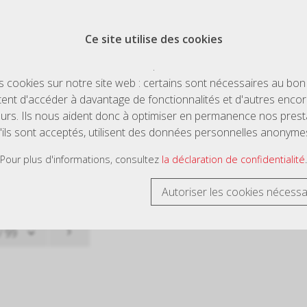
Listes de vo
Ce site utilise des cookies
.
ts cookies sur notre site web : certains sont nécessaires au bon
ent d'accéder à davantage de fonctionnalités et d'autres enco
eurs. Ils nous aident donc à optimiser en permanence nos presta
'ils sont acceptés, utilisent des données personnelles anonyme
les articles
Pour plus d'informations, consultez
la déclaration de confidentialité
.
Autoriser les cookies nécessa
le
Trier par:
Art. N°
|
Description
|
CHF
/ Unité
/ 99