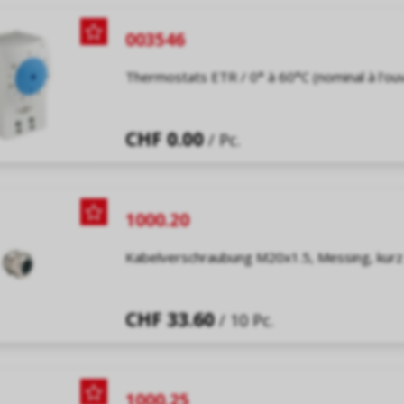
003546
Thermostats ETR / 0° à 60°C (nominal à l'o
CHF 0.00
/ Pc.
1000.20
Kabelverschraubung M20x1.5, Messing, kurz
CHF 33.60
/ 10 Pc.
1000.25