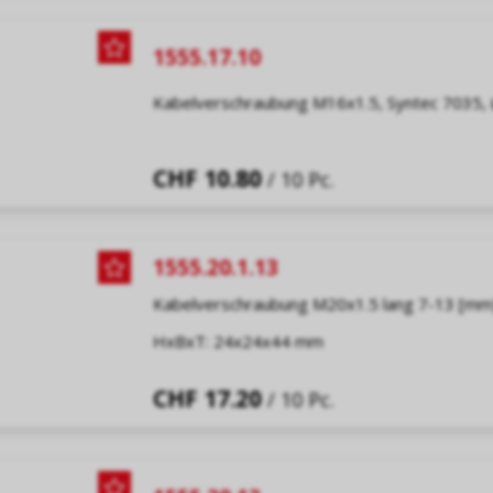
1555.17.10
Kabelverschraubung M16x1.5, Syntec 7035
CHF 10.80
/ 10 Pc.
1555.20.1.13
Kabelverschraubung M20x1.5 lang 7-13 [mm
HxBxT: 24x24x44 mm
CHF 17.20
/ 10 Pc.