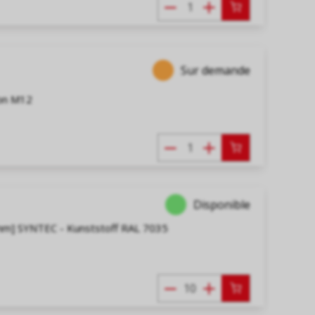
Sur demande
ion M12
Disponible
mm] SYNTEC - Kunststoff RAL 7035