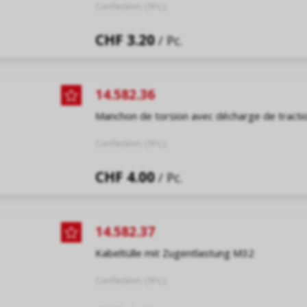
Confection: (1Pc.)
CHF 3.20
/ Pc.
14.582.36
Manchon de torsion avec décharge de tract
Confection: (1Pc.)
CHF 4.00
/ Pc.
14.582.37
Kabeltülle mit Zugentlastung M32
Confection: (1Pc.)