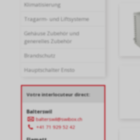
Klimatisierung
Tragarm- und Liftsysteme
Gehäuse Zubehör und
generelles Zubehör
Brandschutz
Hauptschalter Ensto
Votre interlocuteur direct:
Balterswil
balterswil@swibox.ch
+41 71 929 52 42
Flamatt