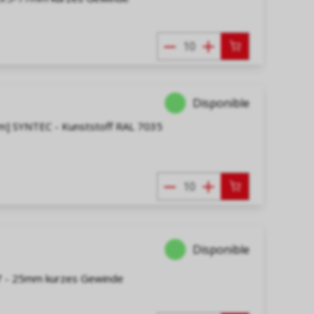
Disponible
m] SYNTEC - Kunststoff RAL 7035
Disponible
17 - 25mm kurzes Gewinde