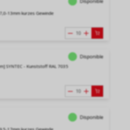
Disponible
 7,0-13mm kurzes Gewinde
Disponible
mm] SYNTEC - Kunststoff RAL 7035
Disponible
 9.5-17mm kurzes Gewinde