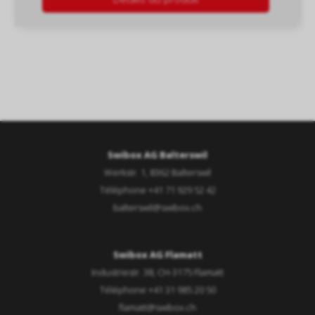
Swibox AG Balterswil
Werkstr. 1, 8362 Balterswil
Téléphone +41 71 929 52 42
balterswil@swibox.ch
Swibox AG Flamatt
Industriestr. 38, CH-3175 Flamatt
Téléphone +41 31 985 20 50
flamatt@swibox.ch