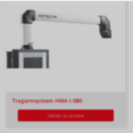
Tragarmsystem HMA I-080
Détails du produit