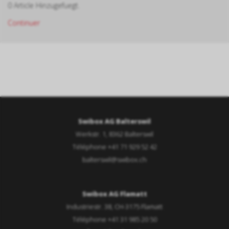
0 Article Hinzugefuegt.
Continuer
Swibox AG Balterswil
Werkstr. 1, 8362 Balterswil
Téléphone +41 71 929 52 42
balterswil@swibox.ch
Swibox AG Flamatt
Industriestr. 38, CH-3175 Flamatt
Téléphone +41 31 985 20 50